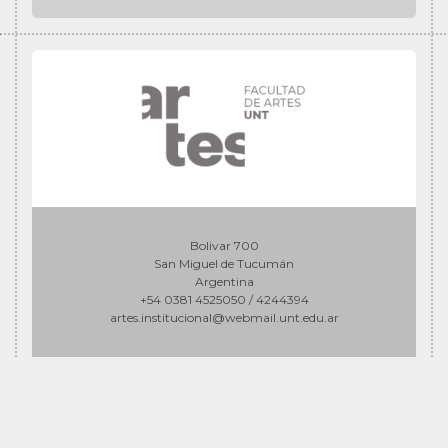
Bolivar 700
San Miguel de Tucumán
Argentina
+54 0381 4525050 / 4244394
artes.institucional@webmail.unt.edu.ar