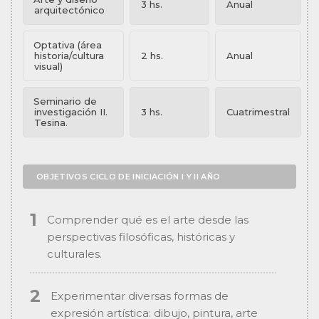
3 hs.
Anual
arquitectónico
Optativa (área
historia/cultura
2 hs.
Anual
visual)
Seminario de
investigación II.
3 hs.
Cuatrimestral
Tesina.
OBJETIVOS CICLO DE INICIACIÓN I Y II AÑO
Comprender qué es el arte desde las
perspectivas filosóficas, históricas y
culturales.
Experimentar diversas formas de
expresión artística: dibujo, pintura, arte