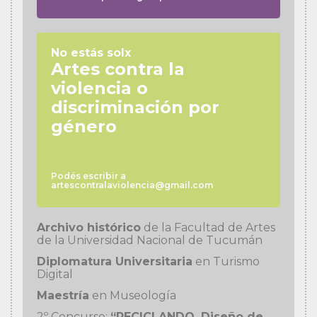
No estás solx
Artes contra la
violencia o
discriminación por
género
Podés escribir a
artescontralaviolencia@gmail.com
Archivo histórico
de la Facultad de Artes
de la Universidad Nacional de Tucumán
Diplomatura Universitaria
en Turismo
Digital
Maestría
en Museología
2º Concurso:
“RECICLANDO. Diseño de