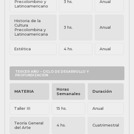
Precolombino y
3 hs.
Anual
Latinoamericano
Historia de la
Cultura
3 hs.
Anual
Precolombina y
Latinoamericana
Estética
4 hs.
Anual
TERCER AÑO – CICLO DE DESARROLLO Y
PROFUNDIZACIÓN
Horas
MATERIA
Duración
Semanales
Taller III
15 hs.
Anual
Teoría General
4 hs.
Cuatrimestral
del Arte