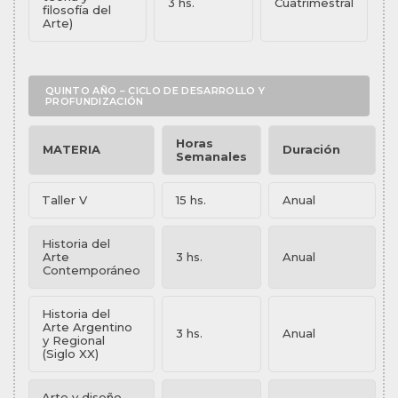
3 hs.
Cuatrimestral
filosofía del
Arte)
QUINTO AÑO – CICLO DE DESARROLLO Y
PROFUNDIZACIÓN
Horas
MATERIA
Duración
Semanales
Taller V
15 hs.
Anual
Historia del
Arte
3 hs.
Anual
Contemporáneo
Historia del
Arte Argentino
3 hs.
Anual
y Regional
(Siglo XX)
Arte y diseño