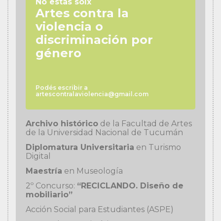
No estás solx
Artes contra la
violencia o
discriminación por
género
Podés escribir a
artescontralaviolencia@gmail.com
Archivo histórico
de la Facultad de Artes
de la Universidad Nacional de Tucumán
Diplomatura Universitaria
en Turismo
Digital
Maestría
en Museología
2º Concurso:
“RECICLANDO. Diseño de
mobiliario”
Acción Social para Estudiantes (ASPE)