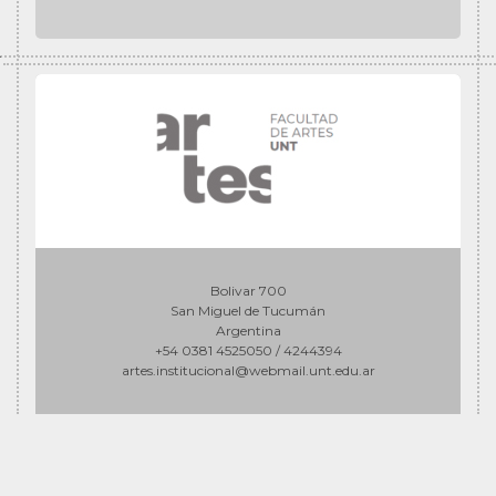
Bolivar 700
San Miguel de Tucumán
Argentina
+54 0381 4525050 / 4244394
artes.institucional@webmail.unt.edu.ar