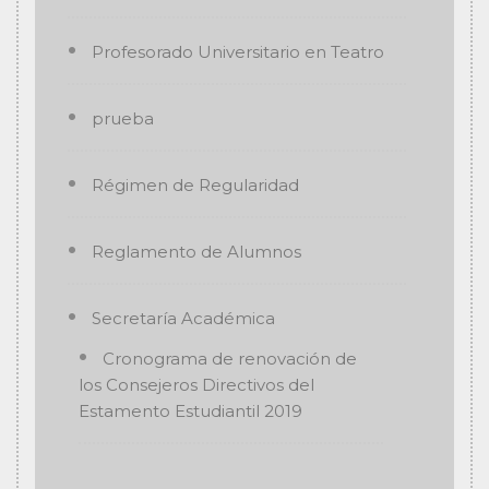
Profesorado Universitario en Teatro
prueba
Régimen de Regularidad
Reglamento de Alumnos
Secretaría Académica
Cronograma de renovación de
los Consejeros Directivos del
Estamento Estudiantil 2019