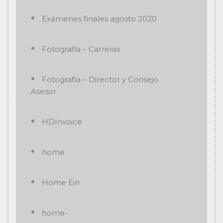
Exámenes finales agosto 2020
Fotografía – Carreras
Fotografía – Director y Consejo
Asesor
HDInvoice
home
Home Ein
home-