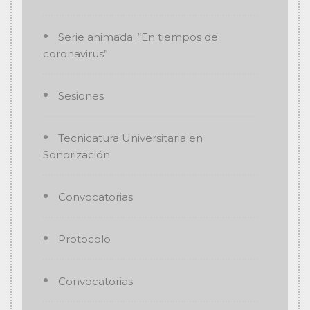
Serie animada: “En tiempos de
coronavirus”
Sesiones
Tecnicatura Universitaria en
Sonorización
Convocatorias
Protocolo
Convocatorias