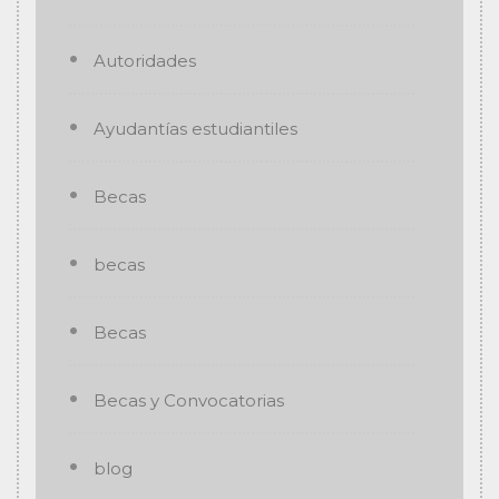
Autoridades
Ayudantías estudiantiles
Becas
becas
Becas
Becas y Convocatorias
blog