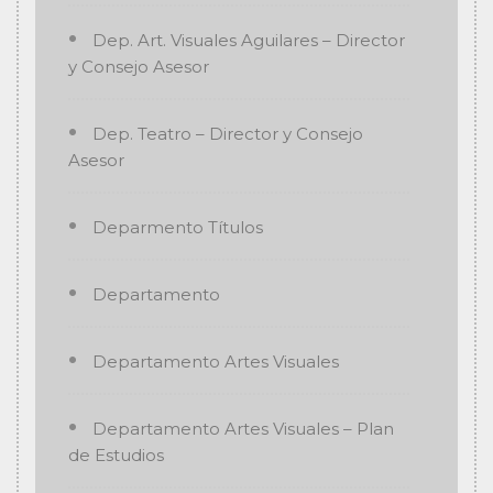
Dep. Art. Visuales Aguilares – Director
y Consejo Asesor
Dep. Teatro – Director y Consejo
Asesor
Deparmento Títulos
Departamento
Departamento Artes Visuales
Departamento Artes Visuales – Plan
de Estudios