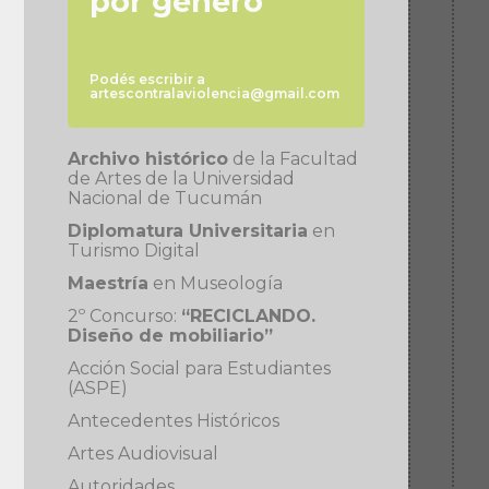
por género
Podés escribir a
artescontralaviolencia@gmail.com
Archivo histórico
de la Facultad
de Artes de la Universidad
Nacional de Tucumán
Diplomatura Universitaria
en
Turismo Digital
Maestría
en Museología
2º Concurso:
“RECICLANDO.
Diseño de mobiliario”
Acción Social para Estudiantes
(ASPE)
Antecedentes Históricos
Artes Audiovisual
Autoridades