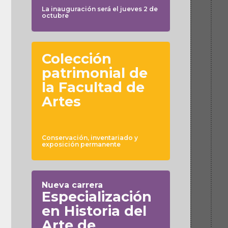
La inauguración será el jueves 2 de
octubre
Colección
patrimonial de
la Facultad de
Artes
Conservación, inventariado y
exposición permanente
Nueva carrera
Especialización
en Historia del
Arte de