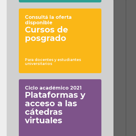
Consultá la oferta
disponible
Cursos de
posgrado
Para docentes y estudiantes
universitarios
Ciclo académico 2021
Plataformas y
acceso a las
cátedras
virtuales