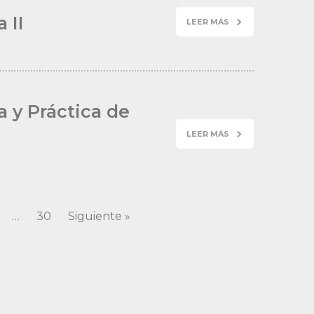
 II
LEER MÁS
a y Práctica de
LEER MÁS
…
30
Siguiente »