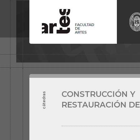
LICENCIATURA EN
ARTES
DISEÑO 
VISUALES
EQUIPAMI
LICENCIATURA EN
TEATRO
PROFESO
UNIVERSI
LICENCIATURA EN
MÚSICA
TECNICAT
PROFESORADO EN
DANZA
EN
FOTO
CONTEMPORÁNEA
LICENCIA
LICENCIATURA EN DISEÑO DE
CLÁSICA
SONIDO
LICENCIA
TECNICATURA UNIV. EN
CONSTRUCCIÓN Y
TECNICAT
REPARACIÓN DE
EN
ACTU
INSTRUMENTOS DE
CUERDAS PULSADAS
CONSTRUCCIÓN Y
cátedras
RESTAURACIÓN DE