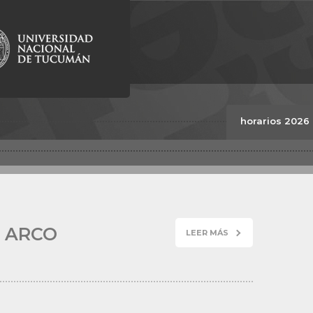
DE INTERIORES
Y
ENTO
RADO
TARIO EN
TEATRO
URA UNIVERSITARIA
GRAFÍA
TURA EN
DANZA
horarios 2026
TURA EN
LUTHERÍA
LA FACULTAD
URA UNIVERSITARIA
ACIÓN TEATRAL
DEPARTAMENTOS
SECRETARÍAS
INVESTIGACIÓN
OFERTA DE
 ARCO
POSGRADO
LEER MÁS
SECRETARÍA DE
EXTENSIÓN
COMUNIDAD
UNIVERSITARIA