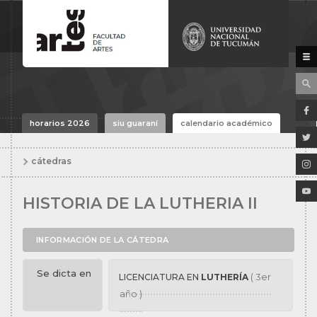
horarios 2026
siu guaraní
calendario académico
cátedras
HISTORIA DE LA LUTHERIA II
INFORMACIÓN DE LA CÁTEDRA
Se dicta en
( 3er
LICENCIATURA EN
LUTHERÍA
año )