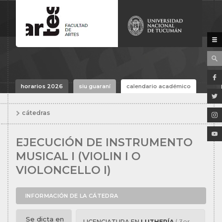
horarios 2026
siu guaraní
calendario académico
cátedras
EJECUCIÓN DE INSTRUMENTO
MUSICAL I (VIOLIN I O
VIOLONCELLO I)
INFORMACIÓN DE LA CÁTEDRA
Se dicta en
( 3er
LICENCIATURA EN
LUTHERÍA