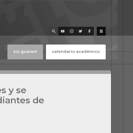
siu guaraní
calendario académico
s y se
diantes de