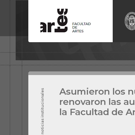
LICENCIATURA EN
ARTES
DISEÑO 
VISUALES
EQUIPAMI
LICENCIATURA EN
TEATRO
PROFESO
UNIVERSI
LICENCIATURA EN
MÚSICA
TECNICAT
PROFESORADO EN
DANZA
EN
FOTO
CONTEMPORÁNEA
LICENCIA
LICENCIATURA EN DISEÑO DE
CLÁSICA
SONIDO
LICENCIA
TECNICATURA UNIV. EN
CONSTRUCCIÓN Y
TECNICAT
REPARACIÓN DE
EN
ACTU
INSTRUMENTOS DE
CUERDAS PULSADAS
Asumieron los n
noticias institucionales
renovaron las a
la Facultad de A